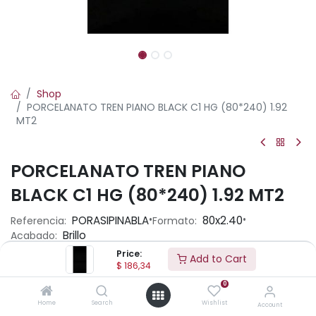
Shop
PORCELANATO TREN PIANO BLACK C1 HG (80*240) 1.92
MT2
PORCELANATO TREN PIANO
BLACK C1 HG (80*240) 1.92 MT2
•
•
PORASIPINABLA
80x2.40
Referencia:
Formato:
Brillo
Acabado:
Price:
Add to Cart
$
186,34
Ambiente
0
Home
Search
Wishlist
Account