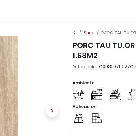
Inicio
Blog
Contáctenos
Shop
PORC TAU TU.ORI
PORC TAU TU.ORI
1.68M2
O0030370027C1
Referencia:
Ambiente
Aplicación