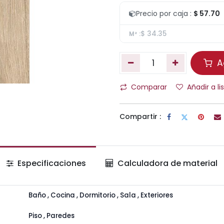
Precio por caja :
$ 57.70
$ 34.35
M² :
Ag
Comparar
Añadir a l
Compartir :
Especificaciones
Calculadora de material
Baño
,
Cocina
,
Dormitorio
,
Sala
,
Exteriores
Piso
,
Paredes