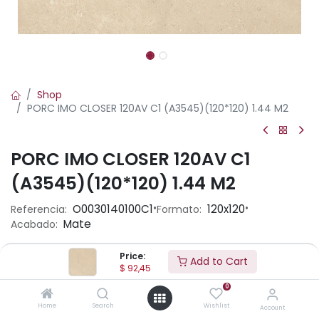
Shop
PORC IMO CLOSER 120AV C1 (A3545)(120*120) 1.44 M2
PORC IMO CLOSER 120AV C1
(A3545)(120*120) 1.44 M2
•
•
O0030140100C1
120x120
Referencia:
Formato:
Mate
Acabado:
Price:
Add to Cart
Ambiente
$
92,45
0
Home
Search
Wishlist
Account
Aplicación