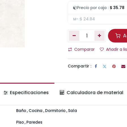
Precio por caja :
$ 35.78
$ 24.84
M² :
Ag
Comparar
Añadir a l
Compartir :
Especificaciones
Calculadora de material
Baño
,
Cocina
,
Dormitorio
,
Sala
Piso
,
Paredes