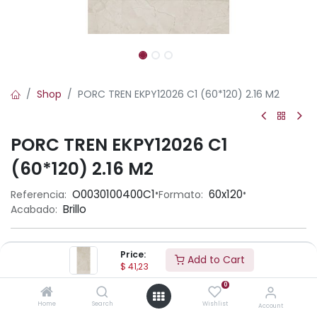
Shop
PORC TREN EKPY12026 C1 (60*120) 2.16 M2
PORC TREN EKPY12026 C1
(60*120) 2.16 M2
•
•
O0030100400C1
60x120
Referencia:
Formato:
Brillo
Acabado:
Ambiente
Price:
Add to Cart
$
41,23
0
Aplicación
Home
Search
Wishlist
Account