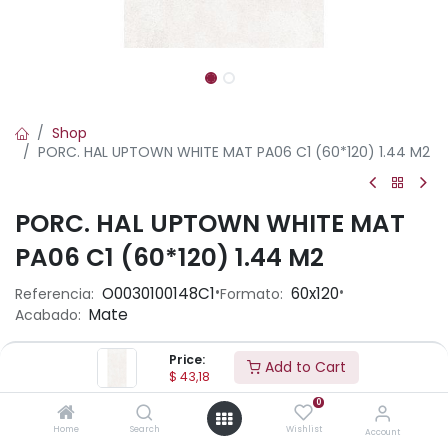
Shop
PORC. HAL UPTOWN WHITE MAT PA06 C1 (60*120) 1.44 M2
PORC. HAL UPTOWN WHITE MAT
PA06 C1 (60*120) 1.44 M2
•
•
O0030100148C1
60x120
Referencia:
Formato:
Mate
Acabado:
Price:
Add to Cart
Ambiente
$
43,18
0
Home
Search
Wishlist
Account
Aplicación