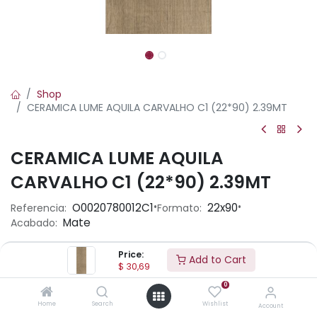
Shop
CERAMICA LUME AQUILA CARVALHO C1 (22*90) 2.39MT
CERAMICA LUME AQUILA
CARVALHO C1 (22*90) 2.39MT
•
•
O0020780012C1
22x90
Referencia:
Formato:
Mate
Acabado:
Price:
Add to Cart
Ambiente
$
30,69
0
Home
Search
Wishlist
Account
Aplicación