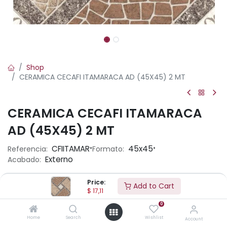
Shop
CERAMICA CECAFI ITAMARACA AD (45X45) 2 MT
CERAMICA CECAFI ITAMARACA
AD (45X45) 2 MT
•
•
CFIITAMAR
45x45
Referencia:
Formato:
Externo
Acabado:
Price:
Add to Cart
$
17,11
Precio por caja :
$ 17.11
0
Home
Search
Wishlist
Account
$ 8.56
M² :