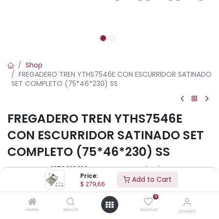
Shop
FREGADERO TREN YTHS7546E CON ESCURRIDOR SATINADO
SET COMPLETO (75*46*230) SS
FREGADERO TREN YTHS7546E
CON ESCURRIDOR SATINADO SET
COMPLETO (75*46*230) SS
•
•
0170010013
Standard
Referencia:
Formato:
Price:
Standard
Add to Cart
Acabado:
$
279,66
0
Home
Search
Wishlist
Account