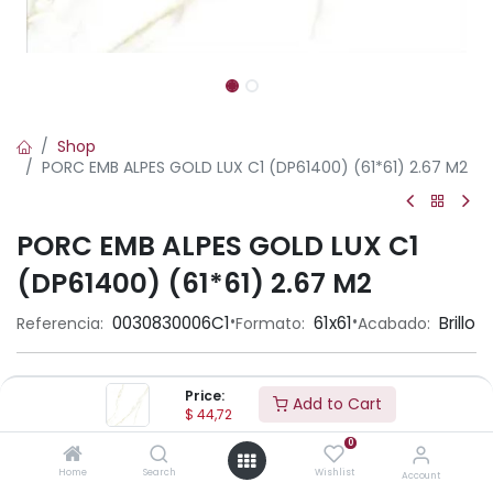
Shop
PORC EMB ALPES GOLD LUX C1 (DP61400) (61*61) 2.67 M2
PORC EMB ALPES GOLD LUX C1
(DP61400) (61*61) 2.67 M2
•
•
0030830006C1
61x61
Brillo
Referencia:
Formato:
Acabado:
Ambiente
Price:
Add to Cart
$
44,72
0
Aplicación
Home
Search
Wishlist
Account