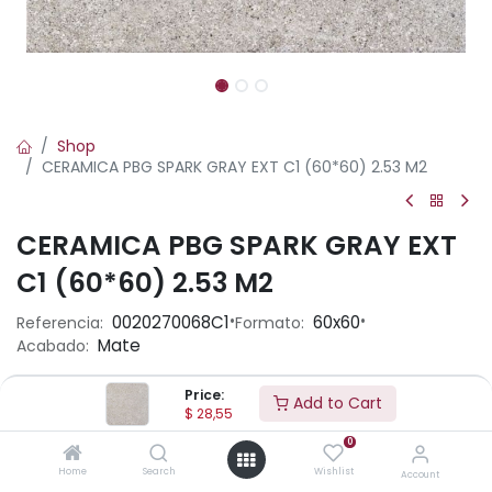
Shop
CERAMICA PBG SPARK GRAY EXT C1 (60*60) 2.53 M2
CERAMICA PBG SPARK GRAY EXT
C1 (60*60) 2.53 M2
•
•
0020270068C1
60x60
Referencia:
Formato:
Mate
Acabado:
Price:
Add to Cart
Ambiente
$
28,55
0
Home
Search
Wishlist
Account
Aplicación