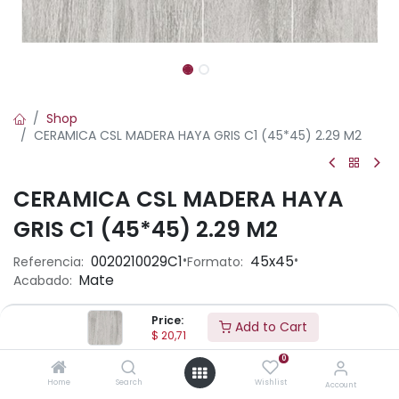
Shop
CERAMICA CSL MADERA HAYA GRIS C1 (45*45) 2.29 M2
CERAMICA CSL MADERA HAYA
GRIS C1 (45*45) 2.29 M2
•
•
0020210029C1
45x45
Referencia:
Formato:
Mate
Acabado:
Price:
Add to Cart
Ambiente
$
20,71
0
Home
Search
Wishlist
Account
Aplicación