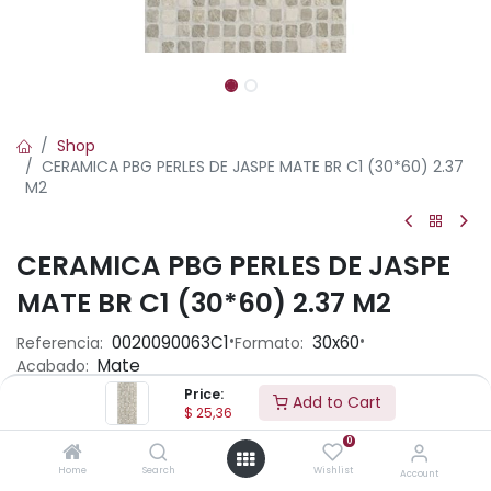
Shop
CERAMICA PBG PERLES DE JASPE MATE BR C1 (30*60) 2.37
M2
CERAMICA PBG PERLES DE JASPE
MATE BR C1 (30*60) 2.37 M2
•
•
0020090063C1
30x60
Referencia:
Formato:
Mate
Acabado:
Price:
Add to Cart
$
25,36
Ambiente
0
Home
Search
Wishlist
Account