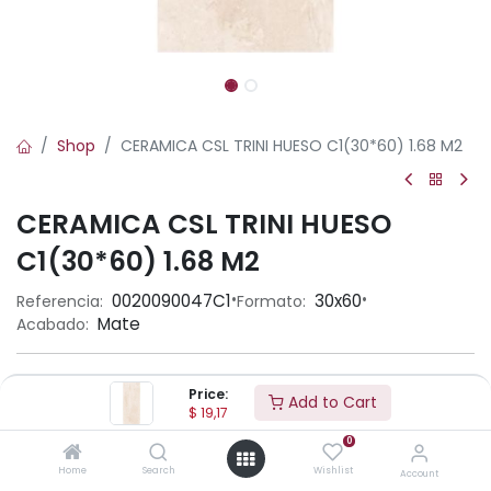
Shop
CERAMICA CSL TRINI HUESO C1(30*60) 1.68 M2
CERAMICA CSL TRINI HUESO
C1(30*60) 1.68 M2
•
•
0020090047C1
30x60
Referencia:
Formato:
Mate
Acabado:
Ambiente
Price:
Add to Cart
$
19,17
0
Aplicación
Home
Search
Wishlist
Account