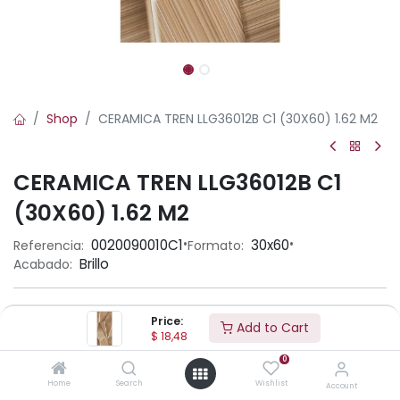
Shop
CERAMICA TREN LLG36012B C1 (30X60) 1.62 M2
CERAMICA TREN LLG36012B C1
(30X60) 1.62 M2
•
•
0020090010C1
30x60
Referencia:
Formato:
Brillo
Acabado:
Ambiente
Price:
Add to Cart
$
18,48
0
Home
Search
Wishlist
Account