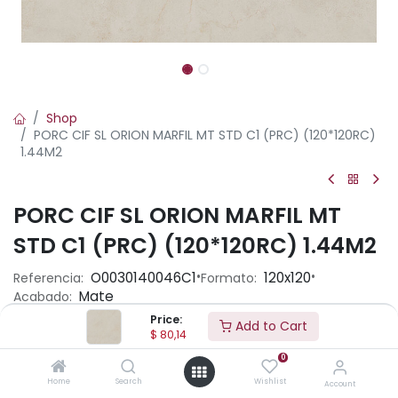
Shop
PORC CIF SL ORION MARFIL MT STD C1 (PRC) (120*120RC)
1.44M2
PORC CIF SL ORION MARFIL MT
STD C1 (PRC) (120*120RC) 1.44M2
•
•
O0030140046C1
120x120
Referencia:
Formato:
Mate
Acabado:
Price:
Add to Cart
$
80,14
Ambiente
0
Home
Search
Wishlist
Account